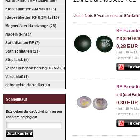
Hartetiketten RF 8.2MHz (56)
Klebeetiketten AM 58kHz (3)
Zeige
1
bis
9
(von insgesamt
9
Artikeln
Klebeetiketten RF 8.2MHz (10)
Magnetlöser Handzange (26)
RF Farbeti
Nadeln (Pin) (7)
mit (drei Far
Softetiketten RF (7)
0,38 EUR
Stahlschlaufen (13)
( inkl. 19 % Mw
Lieferzeit: 1-3 
Stop Lock (5)
Verpackungssicherung RF/AM (8)
Verschluß (1)
gebrauchte Hartetiketten
RF Farbeti
mit (drei Far
Schnellkauf
0,39 EUR
( inkl. 19 % Mw
Bitte geben Sie die Artikelnummer aus
Lieferzeit: 1-3 
unserem Katalog ein.