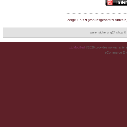
Zeige
1
bis
9
(von insgesamt
9
Artikeln
warensicherung24.shop © 
xtcModified
©2026 provides no warranty an
eCommerce Eng