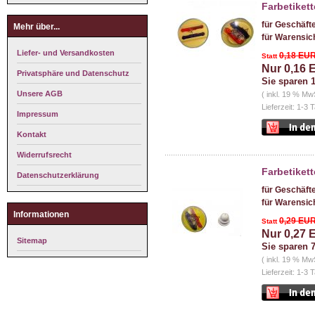
Farbetiket
für Geschäft
Mehr über...
für Warensic
Liefer- und Versandkosten
0,18 EU
Statt
Nur 0,16
Privatsphäre und Datenschutz
Sie sparen 
Unsere AGB
( inkl. 19 % Mw
Lieferzeit: 1-3 
Impressum
Kontakt
Widerrufsrecht
Farbetiket
Datenschutzerklärung
für Geschäft
für Warensic
Informationen
0,29 EU
Statt
Nur 0,27
Sitemap
Sie sparen 
( inkl. 19 % Mw
Lieferzeit: 1-3 