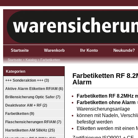
Startseite
Warenkorb
Ihr Konto
Neukunde?
Startseite
»
Katalog
»
Farbetiketten
Kategorien
Farbetiketten RF 8.2
+++ Sonderaktion +++ (3)
Alarm
Aktive Alarm Etiketten RF/AM (6)
Farbetiketten RF 8.2MHz m
Brillensicherung Optic Safer (7)
Farbetiketten ohne Alarm
=
Deaktivator AM + RF (2)
Warensicherungsanlage
Farbetiketten (9)
können mit Nadeln, Verschl
befestigt werden
Flaschensicherungen RF/AM (7)
Etiketten werden mit einen 
Hartetiketten AM 58kHz (25)
Zertifizierung ISO9001 + CE