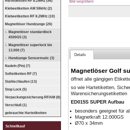
Hartetiketten RF 8.2MHz (56)
Bild vergrößern
Klebeetiketten AM 58kHz (2)
Klebeetiketten RF 8.2MHz (10)
Magnetlöser Handzange (26)
Magnetlöser standardlock
4500GS (3)
Magnetlöser superlock bis
13.000 (7)
Details
Handzange Sensormatic (3)
Nadeln (Pin) (7)
Magnetlöser Golf su
Softetiketten RF (7)
öffnet alle gängigen Etike
Stahlschlaufen (13)
so wie Hartetiketten, Siche
Stop Lock (5)
Warensicherungsetiketten
Verpackungssicherung RF/AM (8)
ED015S SUPER Aufbau
Verschluß (1)
besonders geeignet für al
gebrauchte Hartetiketten
Magnetkraft 12.000GS
Ø70 x 34mm
Schnellkauf