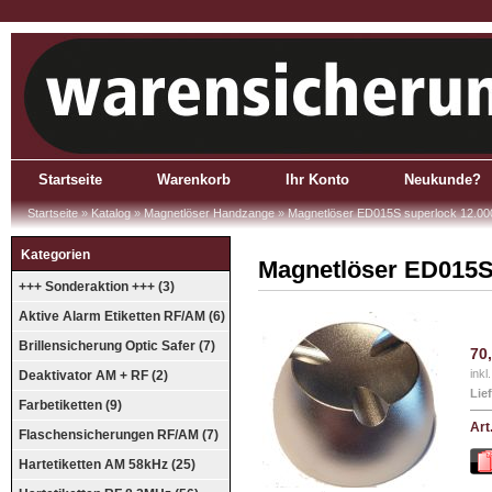
Startseite
Warenkorb
Ihr Konto
Neukunde?
Startseite
»
Katalog
»
Magnetlöser Handzange
»
Magnetlöser ED015S superlock 12.00
Kategorien
Magnetlöser ED015S
+++ Sonderaktion +++ (3)
Aktive Alarm Etiketten RF/AM (6)
Brillensicherung Optic Safer (7)
70
inkl
Deaktivator AM + RF (2)
Lief
Farbetiketten (9)
Art
Flaschensicherungen RF/AM (7)
Hartetiketten AM 58kHz (25)