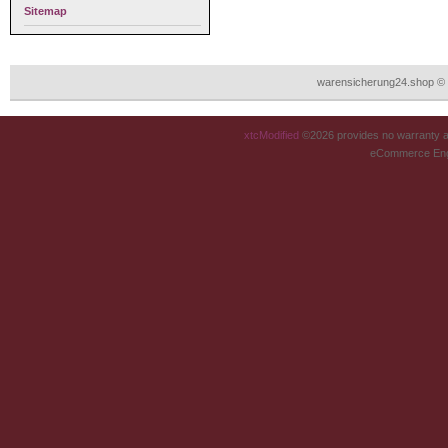
Sitemap
warensicherung24.shop © 
xtcModified
©2026 provides no warranty an
eCommerce Eng