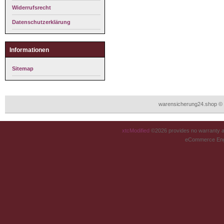
Widerrufsrecht
Datenschutzerklärung
Informationen
Sitemap
warensicherung24.shop © 
xtcModified
©2026 provides no warranty an
eCommerce Eng