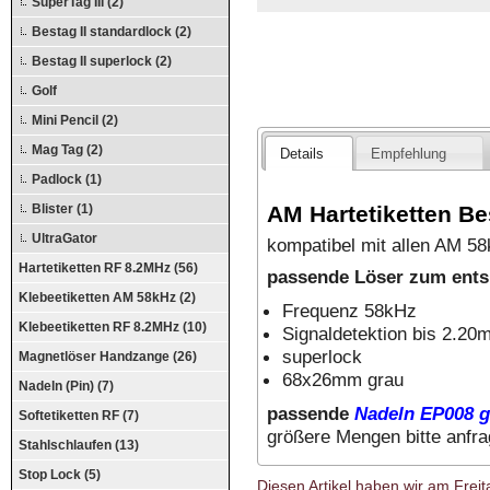
SuperTag III (2)
Bestag II standardlock (2)
Bestag II superlock (2)
Golf
Mini Pencil (2)
Mag Tag (2)
Details
Empfehlung
Padlock (1)
AM Hartetiketten Bes
Blister (1)
UltraGator
kompatibel mit allen AM 
Hartetiketten RF 8.2MHz (56)
passende Löser zum ent
Klebeetiketten AM 58kHz (2)
Frequenz 58kHz
Klebeetiketten RF 8.2MHz (10)
Signaldetektion bis 2.20
superlock
Magnetlöser Handzange (26)
68x26mm grau
Nadeln (Pin) (7)
passende
Nadeln EP008 g
Softetiketten RF (7)
größere Mengen bitte anfr
Stahlschlaufen (13)
Stop Lock (5)
Diesen Artikel haben wir am Frei