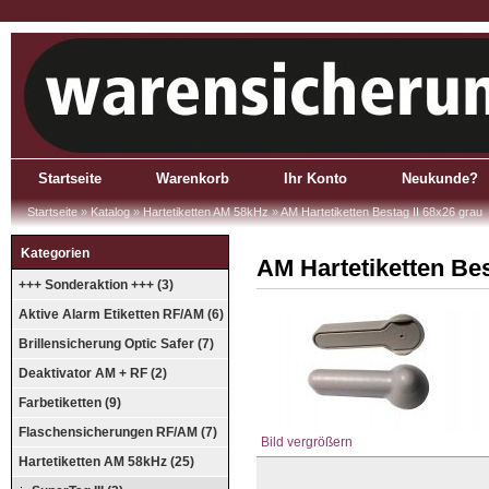
Startseite
Warenkorb
Ihr Konto
Neukunde?
Startseite
»
Katalog
»
Hartetiketten AM 58kHz
»
AM Hartetiketten Bestag II 68x26 grau
Kategorien
AM Hartetiketten Bes
+++ Sonderaktion +++ (3)
Aktive Alarm Etiketten RF/AM (6)
Brillensicherung Optic Safer (7)
Deaktivator AM + RF (2)
Farbetiketten (9)
Flaschensicherungen RF/AM (7)
Bild vergrößern
Hartetiketten AM 58kHz (25)