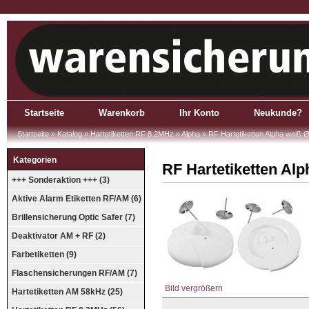
Startseite
Warenkorb
Ihr Konto
Neukunde?
Startseite
»
Katalog
»
Hartetiketten RF 8.2MHz
»
Alpha
»
RF Hartetiketten Alpha weiß 
Kategorien
RF Hartetiketten Al
+++ Sonderaktion +++ (3)
Aktive Alarm Etiketten RF/AM (6)
Brillensicherung Optic Safer (7)
Deaktivator AM + RF (2)
Farbetiketten (9)
Flaschensicherungen RF/AM (7)
Bild vergrößern
Hartetiketten AM 58kHz (25)