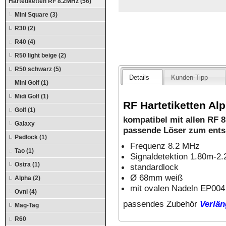
Hartetiketten RF 8.2MHz (56)
Mini Square (3)
R30 (2)
R40 (4)
R50 light beige (2)
R50 schwarz (5)
Details
Kunden-Tipp
Mini Golf (1)
Midi Golf (1)
RF Hartetiketten Al
Golf (1)
kompatibel mit allen RF
Galaxy
passende Löser zum ent
Padlock (1)
Frequenz 8.2 MHz
Tao (1)
Signaldetektion 1.80m-2
Ostra (1)
standardlock
Ø 68mm weiß
Alpha (2)
mit ovalen Nadeln EP004
Ovni (4)
passendes Zubehör
Verlän
Mag-Tag
R60