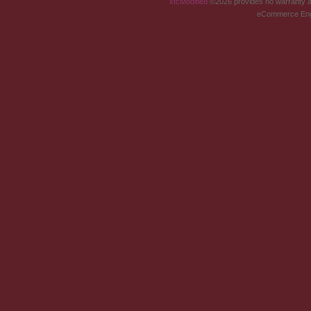
xtcModified
©2026 provides no warranty an
eCommerce Eng